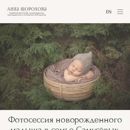
EN
Фотосессия новорожденного
малыша в семье Самусёвых,